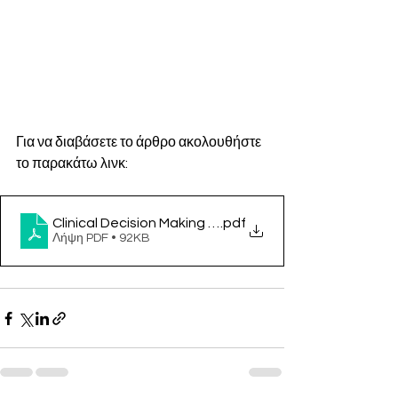
Για να διαβάσετε το άρθρο ακολουθήστε 
το παρακάτω λινκ:
Clinical Decision Making in the Real World-The Perfe
.pdf
Λήψη PDF • 92KB