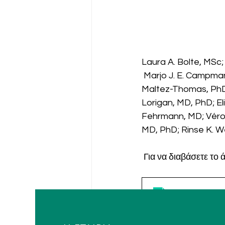
Laura A. Bolte, MSc;
 Marjo J. E. Campmans-Kuijpers, PhD; Jacco J. de Haan, MD; Arnau Vich Vila, PhD; Andrew 
Maltez-Thomas, PhD;
Lorigan, MD, PhD; El
Fehrmann, MD; Véron
MD, PhD; Rinse K. 
 Για να διαβάσετε τ
Association o
Λήψη • 251KB