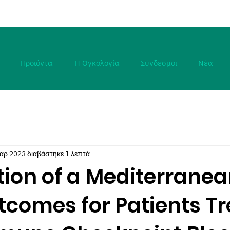
Προιόντα
Η Ογκολογία
Σύνδεσμοι
Νέα
αρ 2023
διαβάστηκε 1 λεπτά
ion of a Mediterranea
tcomes for Patients T