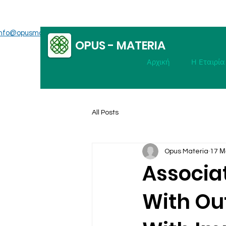
info@opusmateria.gr
OPUS - MATERIA
Αρχική
Η Εταιρία
All Posts
Opus Materia
17 Μ
Associat
With Ou