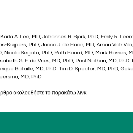
 Karla A. Lee, MD; Johannes R. Björk, PhD; Emily R. Lee
 Nicola Segata, PhD; Ruth Board, MD; Mark Harries, M
isabeth G. E. de Vries, MD, PhD; Paul Nathan, MD, PhD; 
ique Bataille, MD, PhD; Tim D. Spector, MD, PhD; Geke 
Weersma, MD, PhD 
ο άρθρο ακολουθήστε το παρακάτω λινκ:
f a Mediterranean Diet With Outcomes for Patients Treated