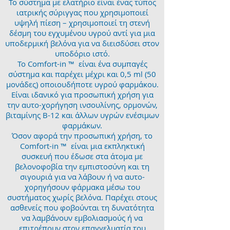
Το σύστημα με ελατήριο είναι ένας τύπος
ιατρικής σύριγγας που χρησιμοποιεί
υψηλή πίεση – χρησιμοποιεί τη στενή
δέσμη του εγχυμένου υγρού αντί για μια
υποδερμική βελόνα για να διεισδύσει στον
υποδόριο ιστό.
Το Comfort-in ™ ️ είναι ένα συμπαγές
σύστημα και παρέχει μέχρι και 0,5 ml (50
μονάδες) οποιουδήποτε υγρού φαρμάκου.
Είναι ιδανικό για προσωπική χρήση για
την αυτο-χορήγηση ινσουλίνης, ορμονών,
βιταμίνης Β-12 και άλλων υγρών ενέσιμων
φαρμάκων.
Όσον αφορά την προσωπική χρήση, το
Comfort-in ™ ️ είναι μια εκπληκτική
συσκευή που έδωσε στα άτομα με
βελονοφοβία την εμπιστοσύνη και τη
σιγουριά για να λάβουν ή να αυτο-
χορηγήσουν φάρμακα μέσω του
συστήματος χωρίς βελόνα. Παρέχει στους
ασθενείς που φοβούνται τη δυνατότητα
να λαμβάνουν εμβολιασμούς ή να
επιτρέπουν στον επαγγελματία του